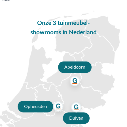
tuin.
Onze 3 tuinmeubel-
showrooms in Nederland
Apeldoorn
Opheusden
Duiven