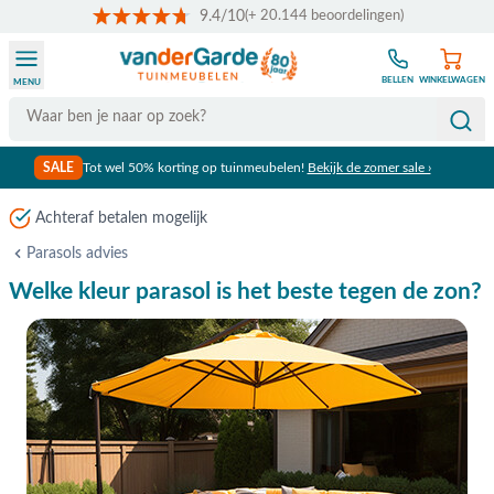
9.4/10
(+ 20.144 beoordelingen)
Ga naar de inhoud
BELLEN
WINKELWAGEN
MENU
Search
SALE
Tot wel 50% korting op tuinmeubelen!
Bekijk de zomer sale ›
Achteraf betalen mogelijk
Parasols advies
Welke kleur parasol is het beste tegen de zon?