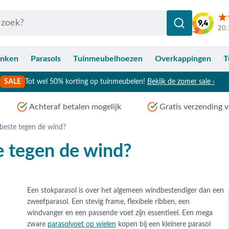
20.
anken
Parasols
Tuinmeubelhoezen
Overkappingen
T
SALE
Tot wel 50% korting op tuinmeubelen!
Bekijk de zomer sale ›
Achteraf betalen mogelijk
Gratis verzending v
 beste tegen de wind?
e tegen de wind?
Een stokparasol is over het algemeen windbestendiger dan een
zweefparasol. Een stevig frame, flexibele ribben, een
windvanger en een passende voet zijn essentieel. Een mega
zware
parasolvoet op wielen
kopen bij een kleinere parasol