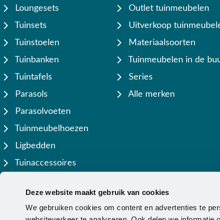
Loungesets
Outlet tuinmeubelen
Tuinsets
Uitverkoop tuinmeubel
Tuinstoelen
Materiaalsoorten
Tuinbanken
Tuinmeubelen in de buu
Tuintafels
Series
Parasols
Alle merken
Parasolvoeten
Tuinmeubelhoezen
Ligbedden
Tuinaccessoires
Lamellen overkappingen
Deze website maakt gebruik van cookies
We gebruiken cookies om content en advertenties te per
websiteverkeer te analyseren. Ook delen we informatie o