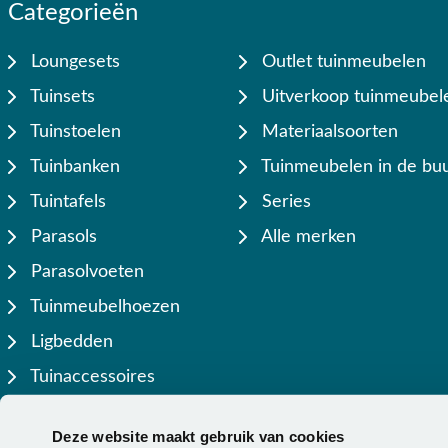
Categorieën
Loungesets
Outlet tuinmeubelen
Tuinsets
Uitverkoop tuinmeubel
Tuinstoelen
Materiaalsoorten
Tuinbanken
Tuinmeubelen in de buu
Tuintafels
Series
Parasols
Alle merken
Parasolvoeten
Tuinmeubelhoezen
Ligbedden
Tuinaccessoires
Lamellen overkappingen
Deze website maakt gebruik van cookies