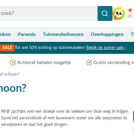
20.
anken
Parasols
Tuinmeubelhoezen
Overkappingen
T
SALE
Tot wel 50% korting op tuinmeubelen!
Bekijk de zomer sale ›
Achteraf betalen mogelijk
Gratis verzending v
ol schoon?
choon?
Wrijf zachtjes met een doekje over de vlekken om deze weg te krijgen.
Spoel het parasoldoek af met lauwwarm water om alle zeepresten te
verwijderen en laat het goed drogen.