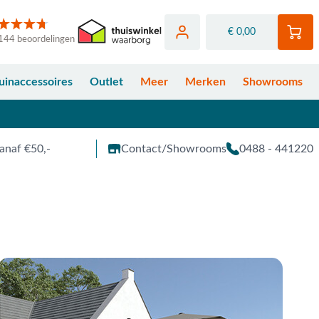
€ 0,00
144 beoordelingen
uinaccessoires
Outlet
Meer
Merken
Showrooms
anaf €50,-
Contact/Showrooms
0488 - 441220