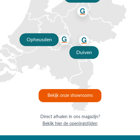
Opheusden
Duiven
Bekijk onze showrooms
Direct afhalen in ons magazijn?
Bekijk hier de openingstijden