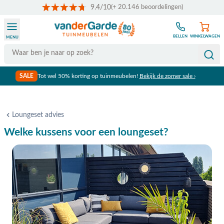
9.4/10
(+ 20.146 beoordelingen)
Ga naar de inhoud
BELLEN
WINKELWAGEN
MENU
Search
SALE
Tot wel 50% korting op tuinmeubelen!
Bekijk de zomer sale ›
Gratis verzending vanaf €50,-
Loungeset advies
Welke kussens voor een loungeset?