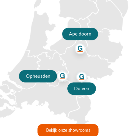
Apeldoorn
Opheusden
Duiven
Bekijk onze showrooms