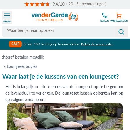
9.4/10
(+ 20.151 beoordelingen)
Ga naar de inhoud
BELLEN
WINKELWAGEN
MENU
Search
SALE
Tot wel 50% korting op tuinmeubelen!
Bekijk de zomer sale ›
Gratis verzending vanaf €50,-
Loungeset advies
Waar laat je de kussens van een loungeset?
Het is belangrijk om de kussens van de loungeset op te bergen om
de levensduur te verlengen. De loungeset kussen opbergen kan op
de volgende manieren: