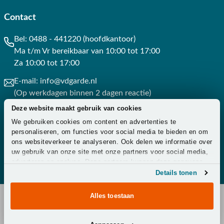
Contact
Bel:
0488 - 441220 (hoofdkantoor)
Ma t/m Vr bereikbaar van 10:00 tot 17:00
Za 10:00 tot 17:00
E-mail:
info@vdgarde.nl
(Op werkdagen binnen 2 dagen reactie)
Deze website maakt gebruik van cookies
Whatsapp:
0488441220
We gebruiken cookies om content en advertenties te
(Op werkdagen binnen 3 uur reactie)
personaliseren, om functies voor social media te bieden en om
ons websiteverkeer te analyseren. Ook delen we informatie over
Contact
uw gebruik van onze site met onze partners voor social media,
adverteren en analyse. Deze partners kunnen deze gegevens
combineren met andere informatie die u aan ze heeft verstrekt
Details tonen
of die ze hebben verzameld op basis van uw gebruik van hun
services.
Alles toestaan