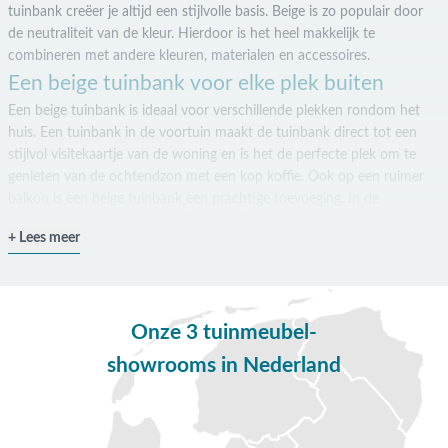
tuinbank creëer je altijd een stijlvolle basis. Beige is zo populair door
de neutraliteit van de kleur. Hierdoor is het heel makkelijk te
combineren met andere kleuren, materialen en accessoires.
Een beige tuinbank voor elke plek buiten
Een beige tuinbank is ideaal voor verschillende plekken rondom het
huis. Een tuinbank in de voortuin maakt de tuinbank direct tot een
stijlvol visitekaartje van de woning en is het de perfecte plek om te
genieten van de ochtendzon met een kop koffie. Ook op een ruimer
balkon is een beige tuinbank een prachtige toevoeging. In de
achtertuin komt de bank perfect tot zijn recht als comfortabele zitplek
Lees meer
voor lange zomeravonden. Het grootste voordeel van een beige
tuinbank is dat deze eenvoudig te combineren is met andere
tuinmeubelen.
Onze 3 tuinmeubel-
Beige tuinbank kopen bij Van der Garde
showrooms in Nederland
Een beige tuinbank kopen doe je natuurlijk bij Van der Garde
Tuinmeubelen. Met méér dan 80 jaar ervaring zijn wij dé
tuinmeubelspecialist. Bestel jouw favoriete beige tuinbank eenvoudig
online. Liever eerst in het echt bekijken? Je bent ook van harte