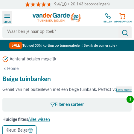
9.4/10
(+ 20.143 beoordelingen)
Ga naar de inhoud
BELLEN
WINKELWAGEN
MENU
Search
SALE
Tot wel 50% korting op tuinmeubelen!
Bekijk de zomer sale ›
Home
Beige tuinbanken
Geniet van het buitenleven met een beige tuinbank. Perfect voor in de v
Lees meer
1
Filter en sorteer
Huidige filters
Alles wissen
Kleur
Beige