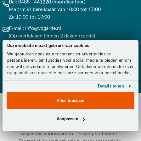
Bel:
0488 - 441220 (hoofdkantoor)
Ma t/m Vr bereikbaar van 10:00 tot 17:00
Za 10:00 tot 17:00
E-mail:
info@vdgarde.nl
(Op werkdagen binnen 2 dagen reactie)
Deze website maakt gebruik van cookies
Whatsapp:
0488441220
We gebruiken cookies om content en advertenties te
(Op werkdagen binnen 3 uur reactie)
personaliseren, om functies voor social media te bieden en om
ons websiteverkeer te analyseren. Ook delen we informatie over
Contact
uw gebruik van onze site met onze partners voor social media,
adverteren en analyse. Deze partners kunnen deze gegevens
combineren met andere informatie die u aan ze heeft verstrekt
Details tonen
of die ze hebben verzameld op basis van uw gebruik van hun
services.
Alles toestaan
Copyright © 2026 - Van der Garde Tuinmeubelen -
Aanpassen
Klantenservice
-
Overeenkomst ontbinden
-
Zakelijk
-
Zorg
-
Algemene voorwaarden
-
Privacy statement
-