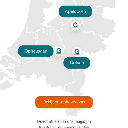
welkom in één van onze showrooms in Opheusden, Duiven of
Apeldoorn
Apeldoorn. Onze deskundige collega’s staan voor je klaar met
vrijblijvend advies. Profiteer van gratis verzending binnen Nederland
bij een besteding vanaf €50,-. Daar ben je écht blij mee!
Opheusden
Duiven
Bekijk onze showrooms
Direct afhalen in ons magazijn?
Bekijk hier de openingstijden