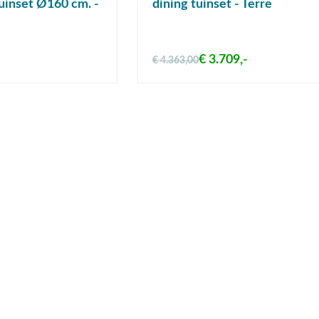
uinset Ø160 cm. -
dining tuinset - Terre
€ 3.709,-
€ 4.363,00