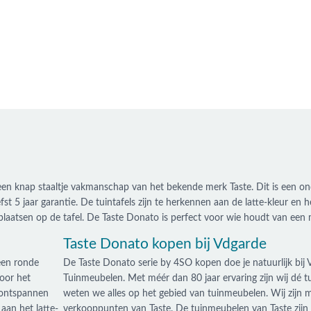
zijn een knap staaltje vakmanschap van het bekende merk Taste. Dit is ee
fst 5 jaar garantie. De tuintafels zijn te herkennen aan de latte-kleur en
 plaatsen op de tafel. De Taste Donato is perfect voor wie houdt van een
Taste Donato kopen bij Vdgarde
 een ronde
De Taste Donato serie by 4SO kopen doe je natuurlijk bij
voor het
Tuinmeubelen. Met méér dan 80 jaar ervaring zijn wij dé t
f ontspannen
weten we alles op het gebied van tuinmeubelen. Wij zijn me
aan het latte-
verkooppunten van Taste. De tuinmeubelen van Taste zijn