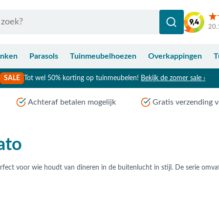
20.
anken
Parasols
Tuinmeubelhoezen
Overkappingen
T
SALE
Tot wel 50% korting op tuinmeubelen!
Bekijk de zomer sale ›
Achteraf betalen mogelijk
Gratis verzending v
ato