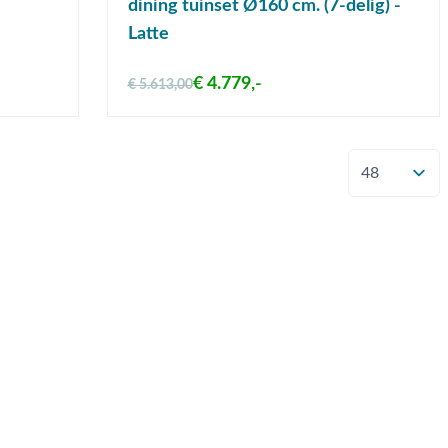
dining tuinset Ø160 cm. (7-delig) -
Latte
€ 4.779,-
€ 5.613,00
Toon