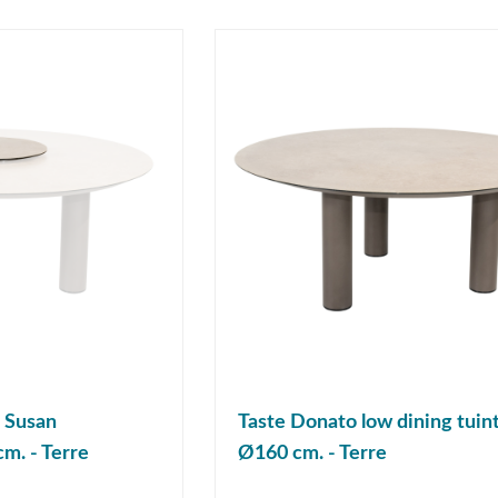
 Susan
Taste Donato low dining tuint
m. - Terre
Ø160 cm. - Terre