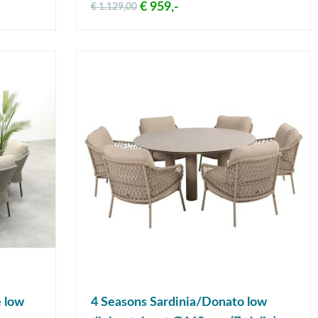
€ 959,-
€ 1.129,00
 low
4 Seasons Sardinia/Donato low