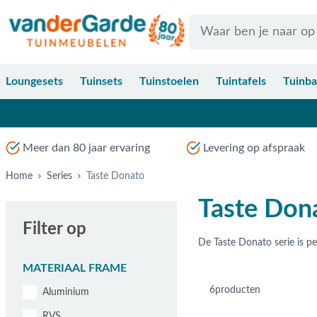
Ga naar de inhoud
Search
Loungesets
Tuinsets
Tuinstoelen
Tuintafels
Tuinb
Meer dan 80 jaar ervaring
Levering op afspraak
Home
Series
Taste Donato
Taste Don
Filter op
MATERIAAL FRAME
6
producten
Aluminium
RVS