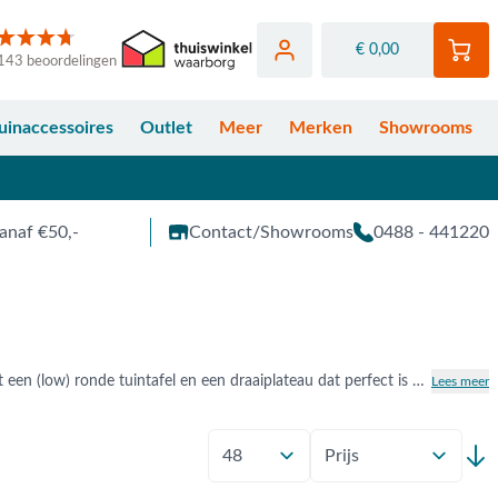
€ 0,00
143 beoordelingen
uinaccessoires
Outlet
Meer
Merken
Showrooms
anaf €50,-
Contact/Showrooms
0488 - 441220
De Taste Donato serie is perfect voor wie houdt van dineren in de buitenlucht in stijl. De serie omvat een (low) ronde tuintafel en een draaiplateau dat perfect is voor het serveren van borrelhapjes. De Taste Donato-serie zorgt voor een moderne sfeer. Bekijk de Taste Donato serie online bij Van der Garde Tuinmeubelen. Liever in het echt bekijken? Je bent van harte welkom in één van onze showrooms in Opheusden, Duiven of Apeldoorn.
Lees meer
Toon