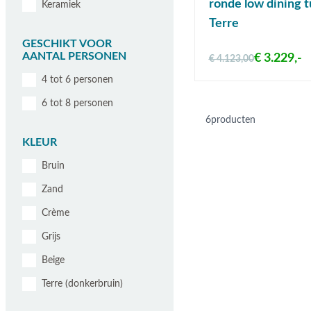
ronde low dining t
Keramiek
Terre
GESCHIKT VOOR
AANTAL PERSONEN
€ 3.229,-
€ 4.123,00
4 tot 6 personen
6 tot 8 personen
6
producten
KLEUR
Bruin
Zand
Crème
Grijs
Beige
Terre (donkerbruin)