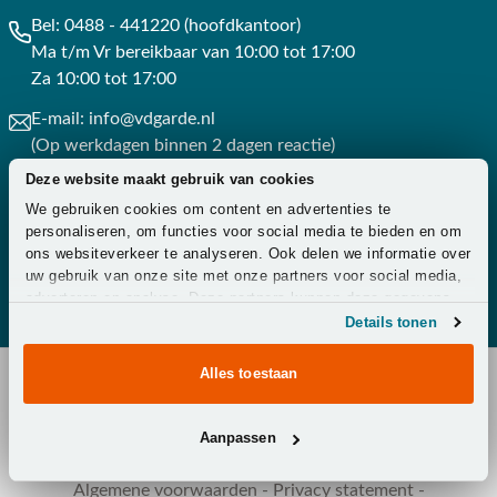
Bel:
0488 - 441220 (hoofdkantoor)
Ma t/m Vr bereikbaar van 10:00 tot 17:00
Za 10:00 tot 17:00
E-mail:
info@vdgarde.nl
(Op werkdagen binnen 2 dagen reactie)
Deze website maakt gebruik van cookies
Whatsapp:
0488441220
We gebruiken cookies om content en advertenties te
(Op werkdagen binnen 3 uur reactie)
personaliseren, om functies voor social media te bieden en om
ons websiteverkeer te analyseren. Ook delen we informatie over
Contact
uw gebruik van onze site met onze partners voor social media,
adverteren en analyse. Deze partners kunnen deze gegevens
combineren met andere informatie die u aan ze heeft verstrekt
Details tonen
of die ze hebben verzameld op basis van uw gebruik van hun
services.
Alles toestaan
Copyright © 2026 - Van der Garde Tuinmeubelen -
Aanpassen
Klantenservice
-
Overeenkomst ontbinden
-
Zakelijk
-
Zorg
-
Algemene voorwaarden
-
Privacy statement
-