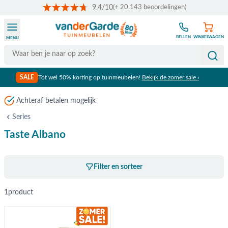
9.4/10
(+ 20.143 beoordelingen)
Ga naar de inhoud
BELLEN
WINKELWAGEN
MENU
Search
SALE
Tot wel 50% korting op tuinmeubelen!
Bekijk de zomer sale ›
Achteraf betalen mogelijk
Series
Taste Albano
Filter en sorteer
1
product