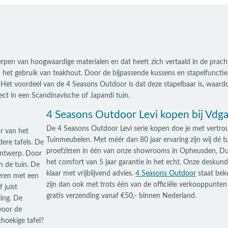
en van hoogwaardige materialen en dat heeft zich vertaald in de pracht
n het gebruik van teakhout. Door de bijpassende kussens en stapelfunctie 
Het voordeel van de 4 Seasons Outdoor is dat deze stapelbaar is, waardoo
fect in een Scandinavische of Japandi tuin.
4 Seasons Outdoor Levi kopen bij Vdg
De 4 Seasons Outdoor Levi serie kopen doe je met vertro
ur van het
Tuinmeubelen. Met méér dan 80 jaar ervaring zijn wij dé t
ere tafels. De
proefzitten in één van onze showrooms in Opheusden, Du
 ontwerp. Door
het comfort van 5 jaar garantie in het echt. Onze deskundi
n de tuin. De
klaar met vrijblijvend advies.
4 Seasons Outdoor
staat bek
neren met een
zijn dan ook met trots één van de officiële verkooppunten
 juist
gratis verzending vanaf €50,- binnen Nederland.
ing. De
 voor de
thoekige tafel?