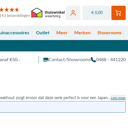
€ 0,00
143 beoordelingen
uinaccessoires
Outlet
Meer
Merken
Showrooms
anaf €50,-
Contact/Showrooms
0488 - 441220
De 4 Seasons Outdoor Levi staat voor vakwerk. De minimalistische uitstraling door het gebruik van teakhout zorgt ervoor dat deze serie perfect is voor een Japandi of Scandinavische tuin. Geniet van comfort door de bijgeleverde all weather kussens. Bekijk de gehele 4 Seasons Outdoor Levi serie hieronder bij Van der Garde Tuinmeubelen.
Lees meer