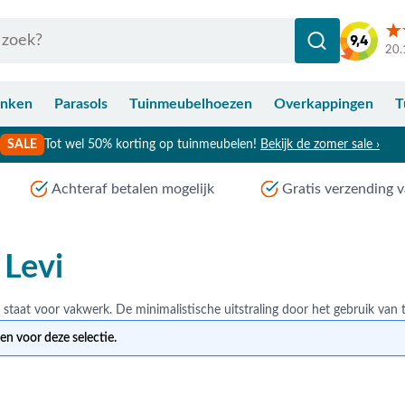
20.
anken
Parasols
Tuinmeubelhoezen
Overkappingen
T
SALE
Tot wel 50% korting op tuinmeubelen!
Bekijk de zomer sale ›
Achteraf betalen mogelijk
Gratis verzending v
 Levi
n voor deze selectie.