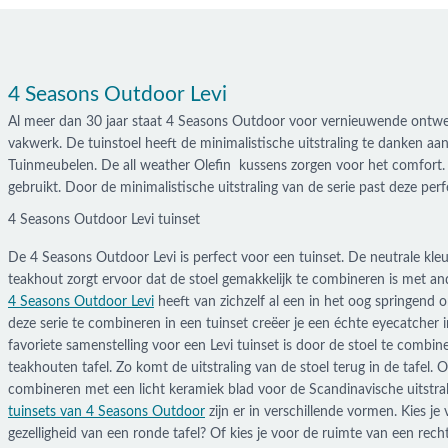
4 Seasons Outdoor Levi
Al meer dan 30 jaar staat 4 Seasons Outdoor voor vernieuwende ontwerp
vakwerk. De tuinstoel heeft de minimalistische uitstraling te danken aa
Tuinmeubelen. De all weather Olefin kussens zorgen voor het comfort. 
gebruikt. Door de minimalistische uitstraling van de serie past deze per
4 Seasons Outdoor Levi tuinset
De 4 Seasons Outdoor Levi is perfect voor een tuinset. De neutrale kle
teakhout zorgt ervoor dat de stoel gemakkelijk te combineren is met and
4 Seasons Outdoor Levi
heeft van zichzelf al een in het oog springend
deze serie te combineren in een tuinset creëer je een échte eyecatcher i
favoriete samenstelling voor een Levi tuinset is door de stoel te combi
teakhouten tafel. Zo komt de uitstraling van de stoel terug in de tafel. Of
combineren met een licht keramiek blad voor de Scandinavische uitstral
tuinsets van 4 Seasons Outdoor
zijn er in verschillende vormen. Kies je
gezelligheid van een ronde tafel? Of kies je voor de ruimte van een rech