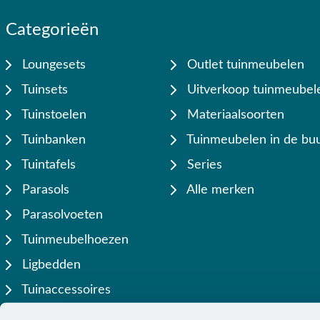
Categorieën
Loungesets
Outlet tuinmeubelen
Tuinsets
Uitverkoop tuinmeubel
Tuinstoelen
Materiaalsoorten
Tuinbanken
Tuinmeubelen in de buu
Tuintafels
Series
Parasols
Alle merken
Parasolvoeten
Tuinmeubelhoezen
Ligbedden
Tuinaccessoires
Lamellen overkappingen