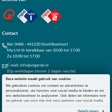
Contact
Bel:
0488 - 441220 (hoofdkantoor)
Ma t/m Vr bereikbaar van 10:00 tot 17:00
Za 10:00 tot 17:00
E-mail:
info@vdgarde.nl
(Op werkdagen binnen 2 dagen reactie)
Deze website maakt gebruik van cookies
Whatsapp:
0488441220
We gebruiken cookies om content en advertenties te
(Op werkdagen binnen 3 uur reactie)
personaliseren, om functies voor social media te bieden en om
ons websiteverkeer te analyseren. Ook delen we informatie over
Contact
uw gebruik van onze site met onze partners voor social media,
adverteren en analyse. Deze partners kunnen deze gegevens
combineren met andere informatie die u aan ze heeft verstrekt
Details tonen