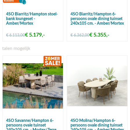
4SO Biarritz/Hampton stoel-
4SO Biarritz/Hampton 6-
bank loungeset -
persoons ovale dining tuinset
Amber/Mortex
240x105 cm. - Amber/Mortex
€ 5.179,-
€ 5.355,-
€ 6.113,00
€ 6.362,00
Gratis verzending vanaf €50,-
4SO Savanne/Hampton 6-
4SO Molina/Hampton 6-
persoons ovale tuinset
persoons ovale dining tuinset