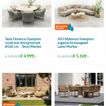
Taste Florence/Hampton
4SO Mykonos/Hampton
ronde low dining tuinset
organische loungeset -
Ø160 cm. - Terre/Mortex
Latte/Mortex
€ 4.999,-
€ 5.169,-
€ 5.892,00
€ 6.828,00