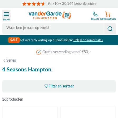
9.4/10
(+ 20.144 beoordelingen)
Ga naar de inhoud
BELLEN
WINKELWAGEN
MENU
Search
SALE
Tot wel 50% korting op tuinmeubelen!
Bekijk de zomer sale ›
Gratis verzending vanaf €50,-
Series
4 Seasons Hampton
Filter en sorteer
16
producten