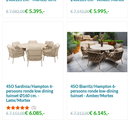
240x105 cm. - Mortex/Terre
240x105 cm. - Amber/Mortex
€ 5.395,-
€ 5.995,-
€ 7.082,00
€ 7.142,00
4SO Sardinia/Hampton 6-
4SO Biarritz/Hampton 6-
persoons ronde low dining
persoons ronde low-dining
tuinset Ø160 cm. -
tuinset - Amber/Mortex
Latte/Mortex
(1)
€ 6.085,-
€ 6.145,-
€ 7.152,00
€ 7.212,00