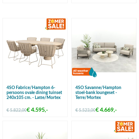
Gratis verzending vanaf €50,-
4SO Fabrice/Hampton 6-
4SO Savanne/Hampton
persoons ovale dining tuinset
stoel-bank loungeset -
240x105 cm. - Latte/Mortex
Terre/Mortex
€ 4.595,-
€ 4.669,-
€ 5.822,00
€ 5.523,00