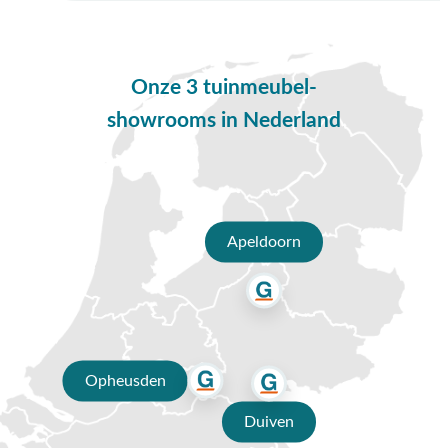
Onze 3 tuinmeubel-
showrooms in Nederland
Apeldoorn
Opheusden
Duiven