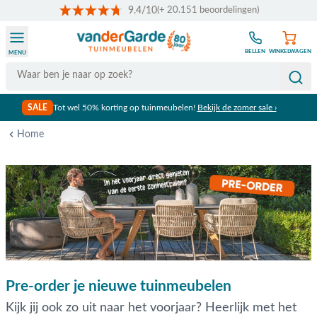
9.4/10
(+ 20.151 beoordelingen)
Ga naar de inhoud
BELLEN
WINKELWAGEN
MENU
Search
SALE
Tot wel 50% korting op tuinmeubelen!
Bekijk de zomer sale ›
Home
Pre-order je nieuwe tuinmeubelen
Kijk jij ook zo uit naar het voorjaar? Heerlijk met het