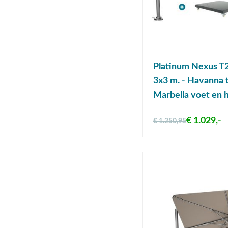
Platinum Nexus T2
3x3 m. - Havanna 
Marbella voet en 
€ 1.029,-
€ 1.250,95