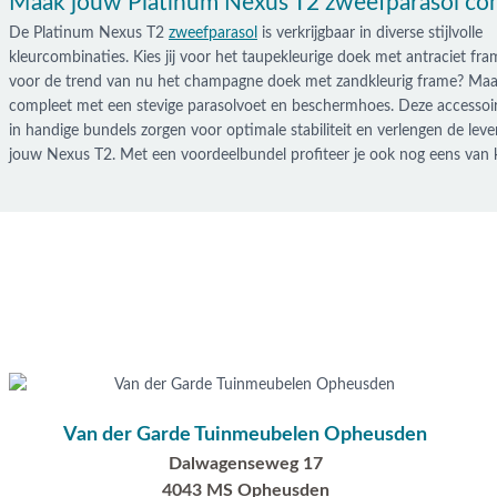
Maak jouw Platinum Nexus T2 zweefparasol c
De Platinum Nexus T2
zweefparasol
is verkrijgbaar in diverse stijlvolle
kleurcombinaties. Kies jij voor het taupekleurige doek met antraciet fram
voor de trend van nu het champagne doek met zandkleurig frame? Maak
compleet met een stevige parasolvoet en beschermhoes. Deze accessoir
in handige bundels zorgen voor optimale stabiliteit en verlengen de lev
jouw Nexus T2. Met een voordeelbundel profiteer je ook nog eens van k
Van der Garde Tuinmeubelen Opheusden
Dalwagenseweg 17
4043 MS Opheusden