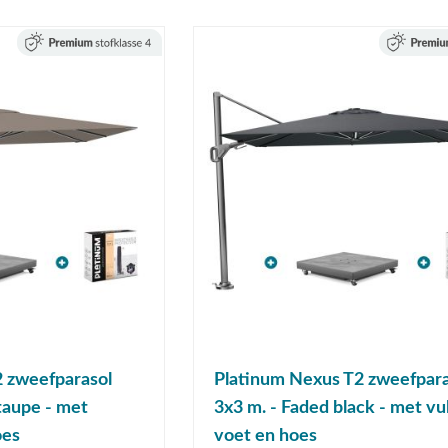
 zweefparasol
Platinum Nexus T2 zweefpara
taupe - met
3x3 m. - Faded black - met vu
oes
voet en hoes