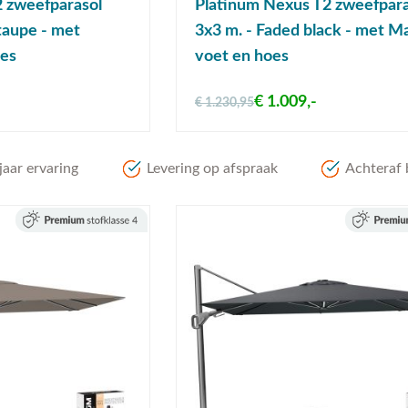
 zweefparasol
Platinum Nexus T2 zweefpara
taupe - met
3x3 m. - Faded black - met M
oes
voet en hoes
€ 1.009,-
€ 1.230,95
aar ervaring
Levering op afspraak
Achteraf 