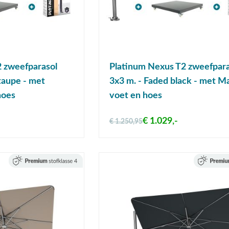
 zweefparasol
Platinum Nexus T2 zweefpara
taupe - met
3x3 m. - Faded black - met Ma
hoes
voet en hoes
€ 1.029,-
€ 1.250,95