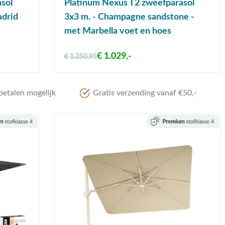
sol
Platinum Nexus T2 zweefparasol
adrid
3x3 m. - Champagne sandstone -
met Marbella voet en hoes
€ 1.029,-
€ 1.250,95
betalen mogelijk
Gratis verzending vanaf €50,-