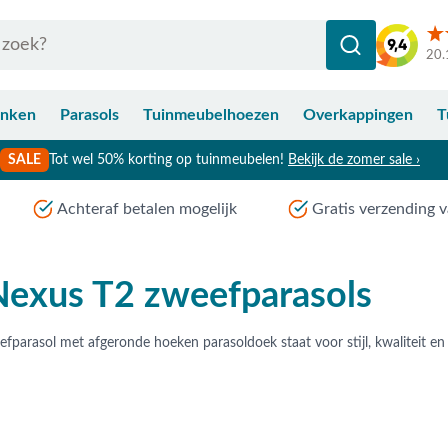
20.
anken
Parasols
Tuinmeubelhoezen
Overkappingen
T
SALE
Tot wel 50% korting op tuinmeubelen!
Bekijk de zomer sale ›
Achteraf betalen mogelijk
Gratis verzending v
Nexus T2 zweefparasols