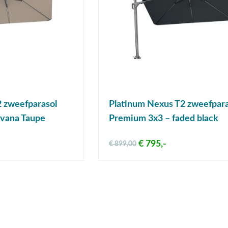
 zweefparasol
Platinum Nexus T2 zweefpara
vana Taupe
Premium 3x3 – faded black
€ 795,-
€ 899,00