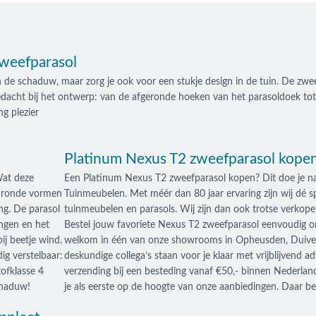
zweefparasol
 de schaduw, maar zorg je ook voor een stukje design in de tuin. De zweef
acht bij het ontwerp: van de afgeronde hoeken van het parasoldoek tot 
g plezier
Platinum Nexus T2 zweefparasol kopen
Wat deze
Een Platinum Nexus T2 zweefparasol kopen? Dit doe je nat
e ronde vormen
Tuinmeubelen. Met méér dan 80 jaar ervaring zijn wij dé sp
ng. De parasol
tuinmeubelen en parasols. Wij zijn dan ook trotse verkop
ingen en het
Bestel jouw favoriete Nexus T2 zweefparasol eenvoudig on
ij beetje wind.
welkom in één van onze showrooms in Opheusden, Duive
dig verstelbaar:
deskundige collega’s staan voor je klaar met vrijblijvend adv
ofklasse 4
verzending bij een besteding vanaf €50,- binnen Nederla
chaduw!
je als eerste op de hoogte van onze aanbiedingen. Daar ben