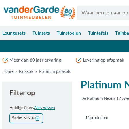
Ga naar de inhoud
Search
Loungesets
Tuinsets
Tuinstoelen
Tuintafels
Tuinb
Meer dan 80 jaar ervaring
Levering op afspraak
Home
Parasols
Platinum parasols
Platinum 
Filter op
Huidige filters
Alles wissen
11
producten
Serie
Nexus