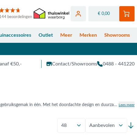
€ 0,00
144 beoordelingen
uinaccessoires
Outlet
Meer
Merken
Showrooms
anaf €50,-
Contact/Showrooms
0488 - 441220
De Platinum Nexus T2 zweefparasol met afgeronde hoeken parasoldoek staat voor stijl, kwaliteit en gebruiksgemak in één. Met het doordachte design en duurzame materialen geniet je jarenlang van een elegante schaduwplek in je tuin. Bekijk het uitgebreide assortiment Platinum Nexus T2 zweefparasol bij Van der Garde Tuinmeubelen hieronder online. Je bent ook van harte welkom in één van onze showrooms in Opheusden, Duiven of Apeldoorn.
Lees meer
Toon