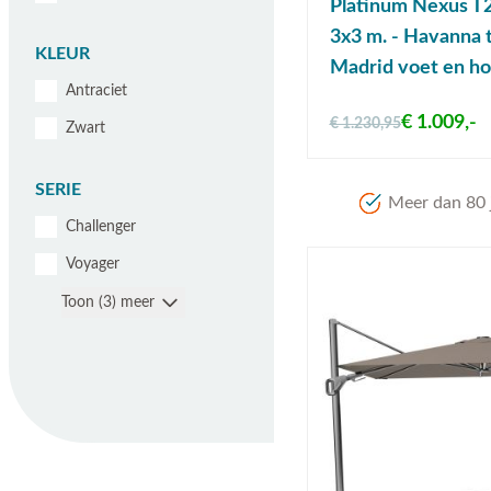
Platinum Nexus T2
3x3 m. - Havanna 
KLEUR
Madrid voet en h
Antraciet
€ 1.009,-
€ 1.230,95
Zwart
SERIE
Meer dan 80 j
Challenger
Voyager
Toon (3) meer