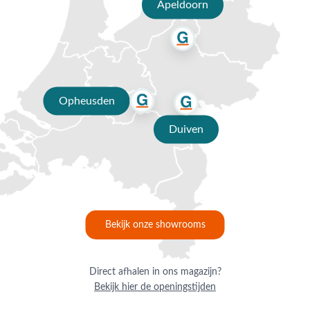
Apeldoorn
een vrijhangende parasol ontstaat. Om die reden wordt dit type ook
wel een hangparasol genoemd. Het voordeel van zweefparasols is dat
de voet naast de tafel of zithoek kan worden geplaatst. Zo staat hij
niet in de weg en kun je meer schaduw creëren met een minder grote
zonwering. Voor maximale beschutting die met de zon meedraait, kun
je ook kiezen voor een kantelbare variant die soms tot wel 360 graden
Opheusden
om zijn eigen as kan draaien. Zweefparasols zijn ontzettend stijlvol en
praktisch in gebruik. Ze zijn over het algemeen groter dan
Duiven
stokparasols, waardoor deze vooral geschikt zijn voor grotere tuinen
en terrassen.
Hoe groot moet mijn parasol zijn?
De juiste maat parasol kiezen lijkt misschien lastig, maar met
onderstaande eenvoudige stappen kom je er zo achter.
Bekijk onze showrooms
Bepaal de schaduwplek:
Wil je een hele zithoek, je dining set of alleen
een loungegedeelte beschutten? Met het oppervlak dat je wilt
bedekken goed op.
Direct afhalen in ons magazijn?
Bereken de schaduw van de parasol:
Door van de langste zijde van een
Bekijk hier de openingstijden
tuinparasol 50cm af te halen, bereken je het aantal vierkante meters