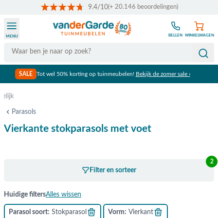
9.4/10
(+ 20.146 beoordelingen)
Ga naar de inhoud
BELLEN
WINKELWAGEN
MENU
Search
SALE
Tot wel 50% korting op tuinmeubelen!
Bekijk de zomer sale ›
Gratis verzending vanaf €50,-
Parasols
Vierkante stokparasols met voet
2
Filter en sorteer
Huidige filters
Alles wissen
Parasol soort
Stokparasol
Vorm
Vierkant