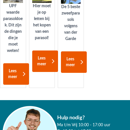
Hier moet
UPF
De 5 beste
je op
waarde
zweefpara
letten bij
parasoldoe
sols
het kopen
k. Dit zijn
volgens
van een
de dingen
van der
parasol!
die je
Garde
moet
weten!
Lees
Lees
meer
meer
Lees
meer
Hulp nodig?
Ma t/m Vrij 10:00 - 17:00 uur