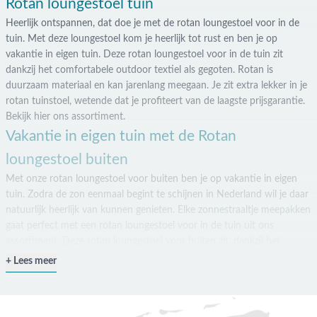
Rotan loungestoel tuin
Heerlijk ontspannen, dat doe je met de rotan loungestoel voor in de
tuin. Met deze loungestoel kom je heerlijk tot rust en ben je op
vakantie in eigen tuin. Deze rotan loungestoel voor in de tuin zit
dankzij het comfortabele outdoor textiel als gegoten. Rotan is
duurzaam materiaal en kan jarenlang meegaan. Je zit extra lekker in je
rotan tuinstoel, wetende dat je profiteert van de laagste prijsgarantie.
Bekijk hier ons assortiment.
Vakantie in eigen tuin met de Rotan
loungestoel buiten
Met onze rotan loungestoel voor buiten ben je op vakantie in eigen
tuin. Zodra de zon eenmaal begint te schijnen in Nederland wil je daar
natuurlijk heerlijk van kunnen genieten. Elke zonnestraaltje meepakken
gaat perfect met een rotan loungestoel voor in de tuin uit ons
assortiment. Deze rotan loungestoel voor buiten zit, dankzij het
comfortabele outdoor textiel als gegoten, waardoor het echt een
Lees meer
vakantiegevoel creëert. Met de rotan loungestoel voor buiten van Van
der Garde Tuinmeubelen heb je niet door dat je eigenlijk gewoon in je
eigen achtertuin zit.