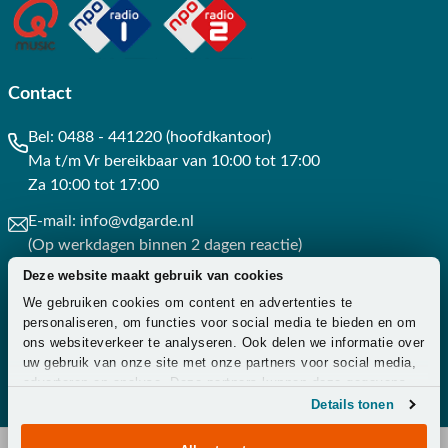
Contact
Bel:
0488 - 441220 (hoofdkantoor)
Ma t/m Vr bereikbaar van 10:00 tot 17:00
Za 10:00 tot 17:00
E-mail:
info@vdgarde.nl
(Op werkdagen binnen 2 dagen reactie)
Deze website maakt gebruik van cookies
Whatsapp:
0488441220
We gebruiken cookies om content en advertenties te
(Op werkdagen binnen 3 uur reactie)
personaliseren, om functies voor social media te bieden en om
ons websiteverkeer te analyseren. Ook delen we informatie over
Contact
uw gebruik van onze site met onze partners voor social media,
adverteren en analyse. Deze partners kunnen deze gegevens
combineren met andere informatie die u aan ze heeft verstrekt
Details tonen
of die ze hebben verzameld op basis van uw gebruik van hun
services.