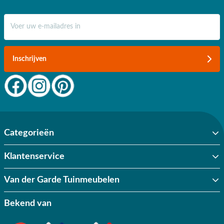
showroom en via de klantenservice. Bij ons profiteer je naast de
laagste prijsgarantie ook van gratis verzending binnen Nederland bij
E-mail adres
een besteding vanaf €50,-. Jouw rotan loungestoel wordt zo snel
mogelijk bij jou thuisbezorgd. Voordat je het weet kun je genieten in
jouw loungestoel. Daar ben je écht blij mee!
Inschrijven
Categorieën
Klantenservice
Van der Garde Tuinmeubelen
Bekend van