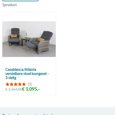
1
product
Casablanca/Atlanta
verstelbare stoel loungeset -
3-delig
(1)
€ 1.095,-
€ 1.364,00