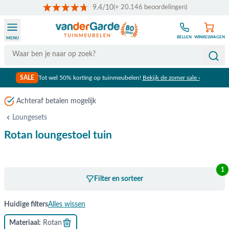
9.4/10
(+ 20.146 beoordelingen)
Ga naar de inhoud
BELLEN
WINKELWAGEN
MENU
Search
SALE
Tot wel 50% korting op tuinmeubelen!
Bekijk de zomer sale ›
Loungesets
Rotan loungestoel tuin
1
Filter en sorteer
Huidige filters
Alles wissen
Materiaal
Rotan