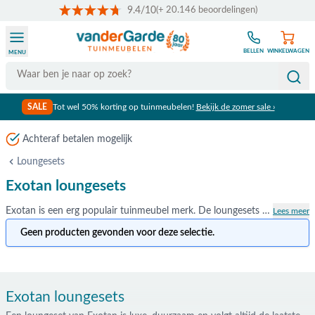
9.4/10
(+ 20.146 beoordelingen)
Ga naar de inhoud
BELLEN
WINKELWAGEN
MENU
Search
SALE
Tot wel 50% korting op tuinmeubelen!
Bekijk de zomer sale ›
Loungesets
Exotan loungesets
Exotan is een erg populair tuinmeubel merk. De loungesets van Exotan stralen luxe uit, zijn duurzaam en ontzettend trendy. Een Exotan loungeset is een echte blikvanger voor in de tuin, met heerlijke kussens waar je uren lang in kunt blijven zitten. Je bestelt jouw nieuwe loungeset eenvoudig online of in één van onze showrooms in Duiven, Apeldoorn en Opheusden.
Lees meer
Geen producten gevonden voor deze selectie.
Exotan loungesets