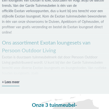
Een
loungeset
van
Exotan
is luxe, duurzaam
en volgt altijd de laatste
trends
. Van der Garde Tuinmeubelen is één van de
officiële
Exotan verkooppunten, dus u kunt bij ons terecht voor een
stijlvolle
Exotan
loungeset
. Kom de
Exotan
tuinmeubelen
bewonderen
in één van onze showrooms te Duiven, Apeldoorn of Opheusden, of
profiteer van gratis verzending en bestel de
Exotan
loungeset
direct
online!
Ons assortiment Exotan loungesets van
Persoon Outdoor Living
Exotan
is duurzaam tuinmeubelmerk dat door Persoon Outdoor
Living
gedistribueerd
wordt. U kunt bij Van der Garde Tuinmeubelen
terecht voor diverse
Exotan
loungesets en loungestoelen. Van rustieke
houten loungesets, zoals
de
Exotan
Paradiso
loungeset
,
Exotan
Lucca
loungeset
en
Exotan
Vale
Lees meer
rie
loungeset
, tot strakke aluminium loungesets als de
E
xotan
La
Vida
loungeset
of
Exotan
Sicilië
loungeset
.
Vul uw
loungeset
aan of stel uw eigen
loungeset
samen met de
losse
Exotan
loungeset
stoelen
. Een
Exotan
Bamboo
stoel
met v
i
ntage
Onze 3 tuinmeubel-