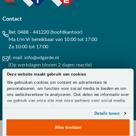
Contact
Bel:
0488 - 441220 (hoofdkantoor)
Ma t/m Vr bereikbaar van 10:00 tot 17:00
Za 10:00 tot 17:00
E-mail:
info@vdgarde.nl
(Op werkdagen binnen 2 dagen reactie)
Deze website maakt gebruik van cookies
Whatsapp:
0488441220
We gebruiken cookies om content en advertenties te
(Op werkdagen binnen 3 uur reactie)
personaliseren, om functies voor social media te bieden en om
ons websiteverkeer te analyseren. Ook delen we informatie over
Contact
uw gebruik van onze site met onze partners voor social media,
adverteren en analyse. Deze partners kunnen deze gegevens
combineren met andere informatie die u aan ze heeft verstrekt
Details tonen
of die ze hebben verzameld op basis van uw gebruik van hun
services.
Alles toestaan