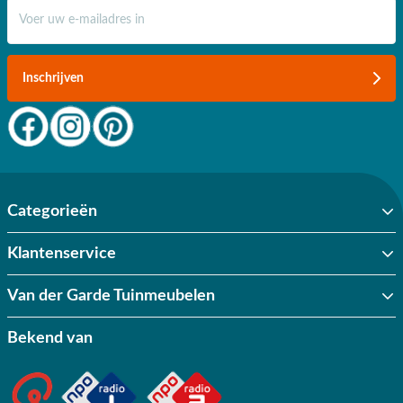
E-mail adres
Exotan loungeset kopen?
Bent u op zoek naar een mooie
loungeset
van
Exotan
? Bij Van der
Garde profiteert u altijd van onze laagste prijsgarantie. Hou
onze
Inschrijven
website in de gaten voor tijdelijke superdeals, want we hebben
regelmatig een scherpe
loungeset
aanbieding!
Daarnaast zorgen wij
standaard voor een snelle levering. Bestel uw
Exotan
loungeset
dus
snel online, dan geniet u binnenkort van optimaal comfort.
Categorieën
Klantenservice
Van der Garde Tuinmeubelen
Bekend van