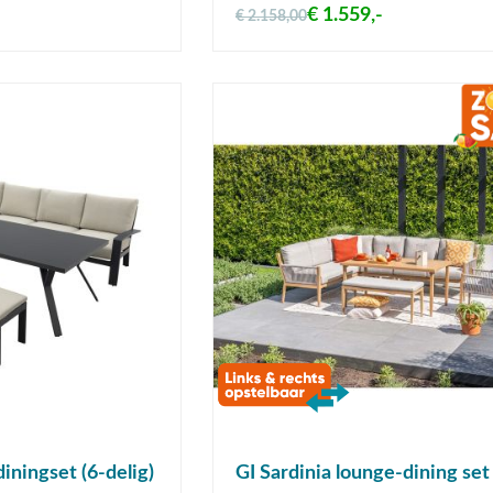
€ 1.559,-
€ 2.158,00
iningset (6-delig)
GI Sardinia lounge-dining set