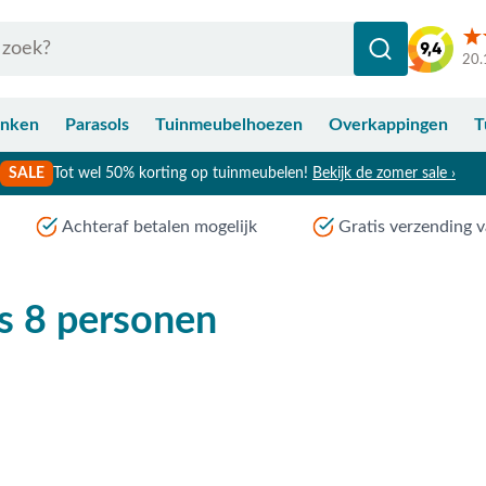
20.
anken
Parasols
Tuinmeubelhoezen
Overkappingen
T
SALE
Tot wel 50% korting op tuinmeubelen!
Bekijk de zomer sale ›
Achteraf betalen mogelijk
Gratis verzending v
s 8 personen