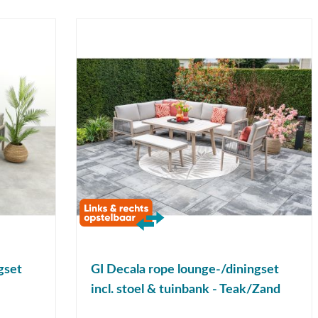
gset
GI Decala rope lounge-/diningset
incl. stoel & tuinbank - Teak/Zand