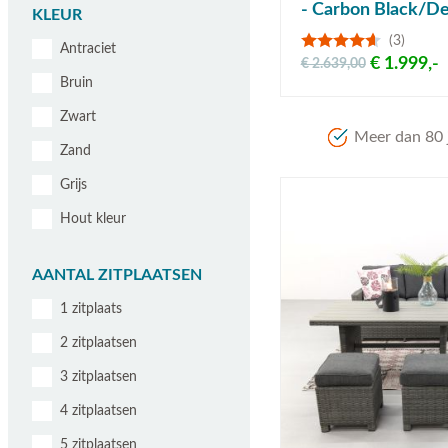
- Carbon Black/De
KLEUR
(3)
Antraciet
€ 1.999,-
€ 2.639,00
Bruin
Zwart
Meer dan 80 j
Zand
Grijs
Hout kleur
AANTAL ZITPLAATSEN
1 zitplaats
2 zitplaatsen
3 zitplaatsen
4 zitplaatsen
5 zitplaatsen