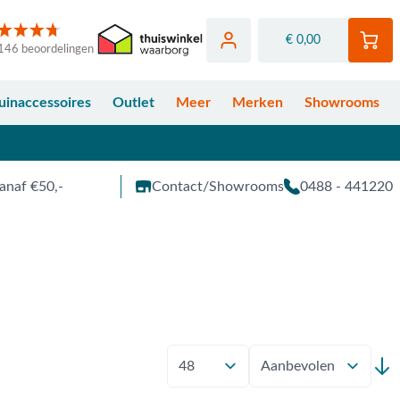
€ 0,00
146 beoordelingen
uinaccessoires
Outlet
Meer
Merken
Showrooms
anaf €50,-
Contact/Showrooms
0488 - 441220
Toon