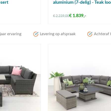
sert
aluminium (7-delig) - Teak l
€ 1.839,-
€ 2.239,00
aar ervaring
Levering op afspraak
Achteraf 