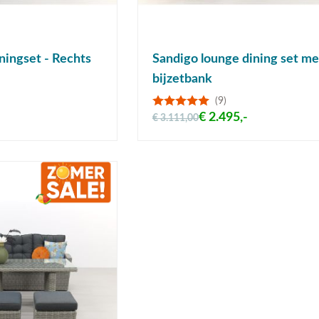
ningset - Rechts
Sandigo lounge dining set me
bijzetbank
(9)
€ 2.495,-
€ 3.111,00