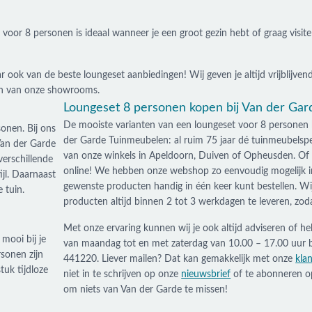
 voor 8 personen is ideaal wanneer je een groot gezin hebt of graag visit
ar ook van de beste loungeset aanbiedingen! Wij geven je altijd vrijblijvend
één van onze showrooms.
Loungeset 8 personen kopen bij Van der Gar
De mooiste varianten van een loungeset voor 8 personen b
onen. Bij ons
der Garde Tuinmeubelen: al ruim 75 jaar dé tuinmeubelspeci
Van der Garde
van onze winkels in Apeldoorn, Duiven of Opheusden. Of n
erschillende
online! We hebben onze webshop zo eenvoudig mogelijk inge
ijl. Daarnaast
gewenste producten handig in één keer kunt bestellen. Wi
 tuin.
producten altijd binnen 2 tot 3 werkdagen te leveren, zodat
Met onze ervaring kunnen wij je ook altijd adviseren of help
 mooi bij je
van maandag tot en met zaterdag van 10.00 – 17.00 uur 
sonen zijn
441220. Liever mailen? Dat kan gemakkelijk met onze
kla
stuk tijdloze
niet in te schrijven op onze
nieuwsbrief
of te abonneren o
om niets van Van der Garde te missen!