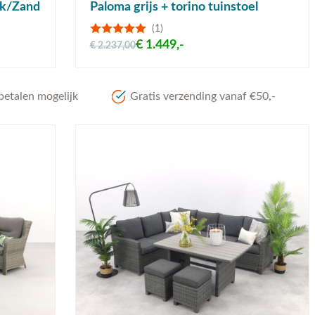
ook/Zand
Paloma grijs + torino tuinstoel
(1)
€ 1.449,-
€ 2.237,00
betalen mogelijk
Gratis verzending vanaf €50,-