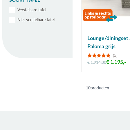
SOORT TAFEL
Verstelbare tafel
Niet verstelbare tafel
Lounge/diningset 
Paloma grijs
(5)
€ 1.195,-
€ 1.914,00
10
producten