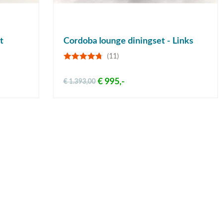
t
Cordoba lounge diningset - Links
(11)
€ 995,-
€ 1.393,00