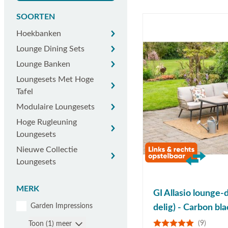
SOORTEN
Hoekbanken
Hoekbanken
Lounge dining sets
Lounge Dining Sets
Lounge banken
Lounge Banken
Loungesets met hoge tafel
Loungesets Met Hoge
Tafel
Modulaire loungesets
Modulaire Loungesets
Hoge rugleuning loungesets
Hoge Rugleuning
Loungesets
Nieuwe collectie Loungesets
Nieuwe Collectie
Loungesets
MERK
GI Allasio lounge-
Garden Impressions
delig) - Carbon bl
(9)
Toon (1) meer