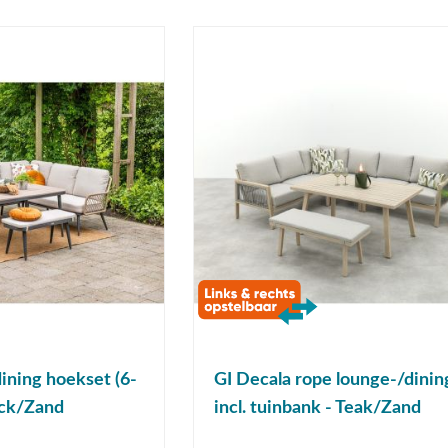
dining hoekset (6-
GI Decala rope lounge-/dinin
ack/Zand
incl. tuinbank - Teak/Zand