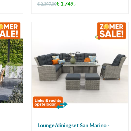
€ 1.749,-
€ 2.397,00
Lounge/diningset San Marino -