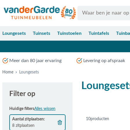
Ga naar de inhoud
Search
Loungesets
Tuinsets
Tuinstoelen
Tuintafels
Tuinb
Meer dan 80 jaar ervaring
Levering op afspraak
Home
Loungesets
Loungeset
Filter op
Huidige filters
Alles wissen
10
producten
Aantal zitplaatsen
8 zitplaatsen