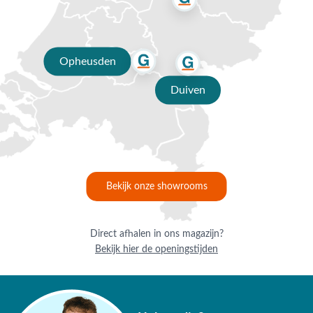
Opheusden
Duiven
Bekijk onze showrooms
Direct afhalen in ons magazijn?
Bekijk hier de openingstijden