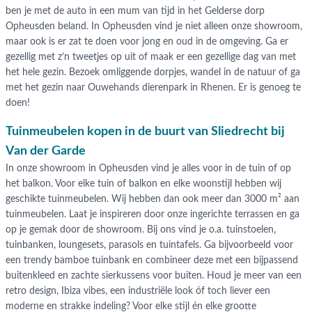
ben je met de auto in een mum van tijd in het Gelderse dorp
Opheusden beland. In Opheusden vind je niet alleen onze showroom,
maar ook is er zat te doen voor jong en oud in de omgeving. Ga er
gezellig met z’n tweetjes op uit of maak er een gezellige dag van met
het hele gezin. Bezoek omliggende dorpjes, wandel in de natuur of ga
met het gezin naar Ouwehands dierenpark in Rhenen. Er is genoeg te
doen!
Tuinmeubelen kopen in de buurt van Sliedrecht bij
Van der Garde
In onze showroom in Opheusden vind je alles voor in de tuin of op
het balkon. Voor elke tuin of balkon en elke woonstijl hebben wij
geschikte tuinmeubelen. Wij hebben dan ook meer dan 3000 m² aan
tuinmeubelen. Laat je inspireren door onze ingerichte terrassen en ga
op je gemak door de showroom. Bij ons vind je o.a. tuinstoelen,
tuinbanken, loungesets, parasols en tuintafels. Ga bijvoorbeeld voor
een trendy bamboe tuinbank en combineer deze met een bijpassend
buitenkleed en zachte sierkussens voor buiten. Houd je meer van een
retro design, Ibiza vibes, een industriële look óf toch liever een
moderne en strakke indeling? Voor elke stijl én elke grootte