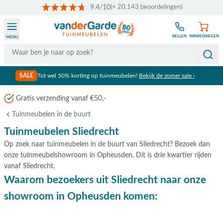
9.4/10
(+ 20.143 beoordelingen)
Ga naar de inhoud
BELLEN
WINKELWAGEN
MENU
Search
SALE
Tot wel 50% korting op tuinmeubelen!
Bekijk de zomer sale ›
Gratis verzending vanaf €50,-
Tuinmeubelen in de buurt
Tuinmeubelen Sliedrecht
Op zoek naar tuinmeubelen in de buurt van Sliedrecht? Bezoek dan
onze tuinmeubelshowroom in Opheusden. Dit is drie kwartier rijden
vanaf Sliedrecht.
Waarom bezoekers uit Sliedrecht naar onze
showroom in Opheusden komen: