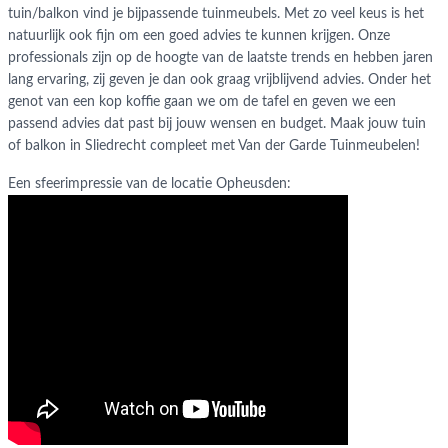
tuin/balkon vind je bijpassende tuinmeubels. Met zo veel keus is het
natuurlijk ook fijn om een goed advies te kunnen krijgen. Onze
professionals zijn op de hoogte van de laatste trends en hebben jaren
lang ervaring, zij geven je dan ook graag vrijblijvend advies. Onder het
genot van een kop koffie gaan we om de tafel en geven we een
passend advies dat past bij jouw wensen en budget. Maak jouw tuin
of balkon in Sliedrecht compleet met Van der Garde Tuinmeubelen!
Een sfeerimpressie van de locatie Opheusden: