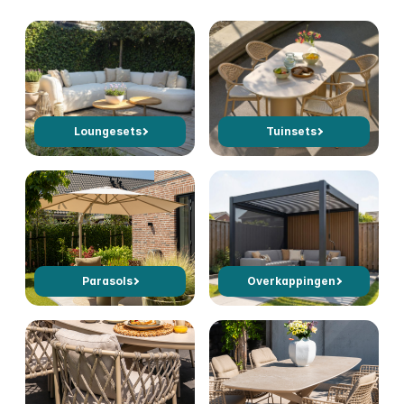
Loungesets
Tuinsets
Parasols
Overkappingen