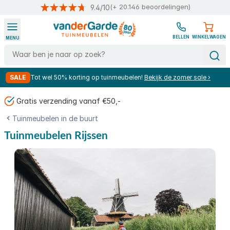
(+ 20.146 beoordelingen)
9.4/10
Ga naar de inhoud
BELLEN
WINKELWAGEN
MENU
Search
SALE
Tot wel 50% korting op tuinmeubelen!
Bekijk de zomer sale ›
Gratis verzending vanaf €50,-
Tuinmeubelen in de buurt
Tuinmeubelen Rijssen