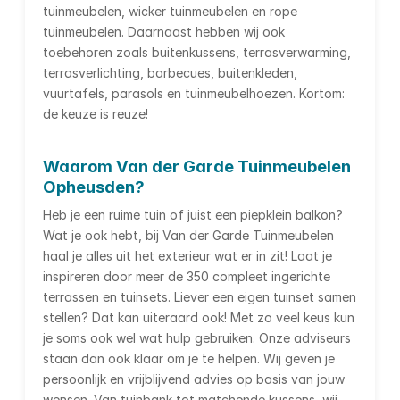
tuinmeubelen, wicker tuinmeubelen en rope
tuinmeubelen. Daarnaast hebben wij ook
toebehoren zoals buitenkussens, terrasverwarming,
terrasverlichting, barbecues, buitenkleden,
vuurtafels, parasols en tuinmeubelhoezen. Kortom:
de keuze is reuze!
Waarom Van der Garde Tuinmeubelen
Opheusden?
Heb je een ruime tuin of juist een piepklein balkon?
Wat je ook hebt, bij Van der Garde Tuinmeubelen
haal je alles uit het exterieur wat er in zit! Laat je
inspireren door meer de 350 compleet ingerichte
terrassen en tuinsets. Liever een eigen tuinset samen
stellen? Dat kan uiteraard ook! Met zo veel keus kun
je soms ook wel wat hulp gebruiken. Onze adviseurs
staan dan ook klaar om je te helpen. Wij geven je
persoonlijk en vrijblijvend advies op basis van jouw
wensen. Van tuinbank tot matchende kussens, wij