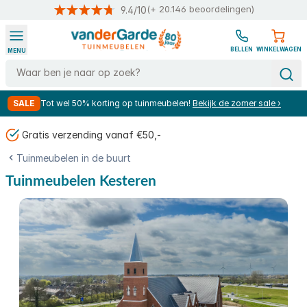
(+ 20.146 beoordelingen)
9.4/10
Ga naar de inhoud
BELLEN
WINKELWAGEN
MENU
Search
SALE
Tot wel 50% korting op tuinmeubelen!
Bekijk de zomer sale ›
Gratis verzending vanaf €50,-
Tuinmeubelen in de buurt
Tuinmeubelen Kesteren