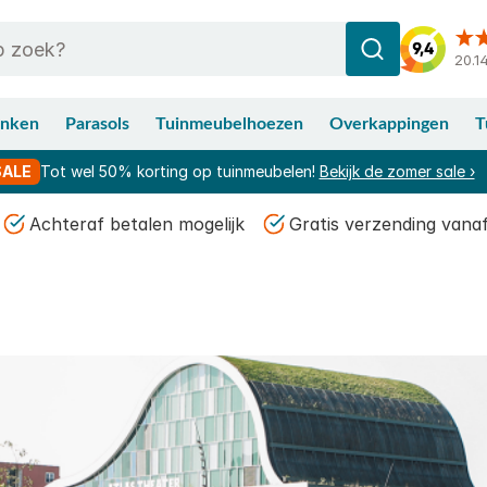
20.1
anken
Parasols
Tuinmeubelhoezen
Overkappingen
T
SALE
Tot wel 50% korting op tuinmeubelen!
Bekijk de zomer sale ›
Achteraf betalen mogelijk
Gratis verzending vana