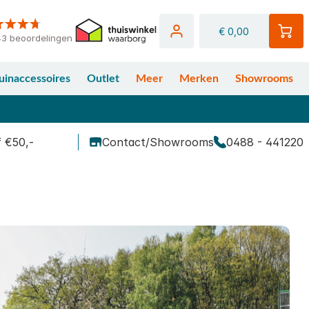
€ 0,00
43 beoordelingen
uinaccessoires
Outlet
Meer
Merken
Showrooms
f €50,-
Contact/Showrooms
0488 - 441220