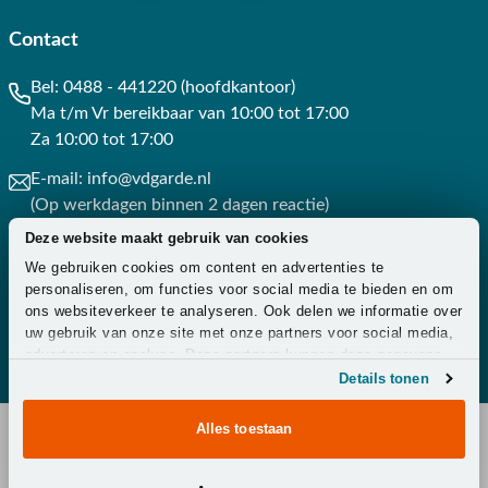
Contact
Bel:
0488 - 441220 (hoofdkantoor)
Ma t/m Vr bereikbaar van 10:00 tot 17:00
Za 10:00 tot 17:00
E-mail:
info@vdgarde.nl
(Op werkdagen binnen 2 dagen reactie)
Deze website maakt gebruik van cookies
Whatsapp:
0488441220
We gebruiken cookies om content en advertenties te
(Op werkdagen binnen 3 uur reactie)
personaliseren, om functies voor social media te bieden en om
ons websiteverkeer te analyseren. Ook delen we informatie over
Contact
uw gebruik van onze site met onze partners voor social media,
adverteren en analyse. Deze partners kunnen deze gegevens
combineren met andere informatie die u aan ze heeft verstrekt
Details tonen
of die ze hebben verzameld op basis van uw gebruik van hun
services.
Alles toestaan