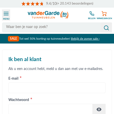
9.4/10
(+ 20.143 beoordelingen)
Ga naar de inhoud
BELLEN
WINKELWAGEN
MENU
Search
SALE
Tot wel 50% korting op tuinmeubelen!
Bekijk de zomer sale ›
Ik ben al klant
Als u een account hebt, meld u dan aan met uw e-mailadres.
E-mail
Wachtwoord
Wachtwoord verborgen