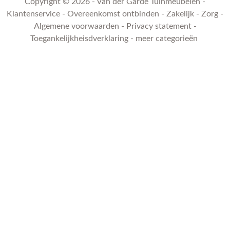
Copyright © 2026 - Van der Garde Tuinmeubelen -
Klantenservice
-
Overeenkomst ontbinden
-
Zakelijk
-
Zorg
-
Algemene voorwaarden
-
Privacy statement
-
Toegankelijkheisdverklaring
-
meer categorieën