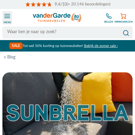
9.4/10
(+ 20.146 beoordelingen)
Ga naar de inhoud
BELLEN
WINKELWAGEN
MENU
Search
SALE
Tot wel 50% korting op tuinmeubelen!
Bekijk de zomer sale ›
Blog