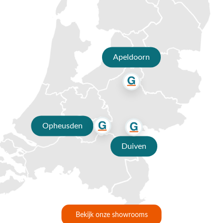
Apeldoorn
Opheusden
Duiven
Bekijk onze showrooms