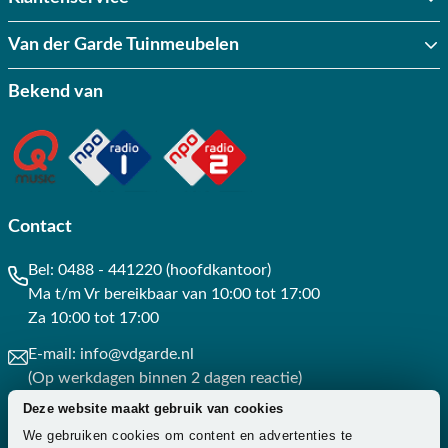
Van der Garde Tuinmeubelen
Bekend van
Contact
Bel:
0488 - 441220 (hoofdkantoor)
Ma t/m Vr bereikbaar van 10:00 tot 17:00
Za 10:00 tot 17:00
E-mail:
info@vdgarde.nl
(Op werkdagen binnen 2 dagen reactie)
Deze website maakt gebruik van cookies
Whatsapp:
0488441220
We gebruiken cookies om content en advertenties te
(Op werkdagen binnen 3 uur reactie)