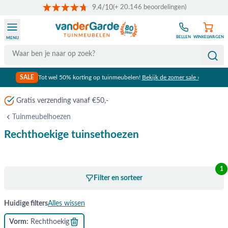
9.4/10
(+ 20.146 beoordelingen)
Ga naar de inhoud
BELLEN
WINKELWAGEN
MENU
Search
SALE
Tot wel 50% korting op tuinmeubelen!
Bekijk de zomer sale ›
Gratis verzending vanaf €50,-
Tuinmeubelhoezen
Rechthoekige tuinsethoezen
1
Filter en sorteer
Huidige filters
Alles wissen
Vorm
Rechthoekig