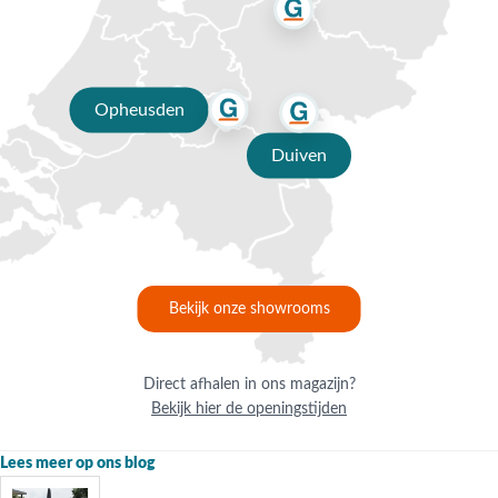
Wanneer je een parasolhoes voor je zweefparasol kiest, is het
uiteraard handig dat je de juiste afmetingen selecteert. Wij hebben
verschillende afmetingen beschikbaar:
250x64 cm
Opheusden
250x55/60 cm
240x68 cm
Duiven
250x85 cm
292x60/65 cm
Beschermhoes zweefparasol voor elk budget
Wij bieden beschermhoezen voor zweefparasols in diverse
prijsklassen. De kosten van een hoes zijn afhankelijk van de grootte en
het merk dat je kiest. Dankzij onze laagsteprijsgarantie hoef je je
Bekijk onze showrooms
echter geen zorgen te maken over te hoge prijzen. We onderhouden
nauwe relaties met onze leveranciers, wat ons in staat stelt
concurrerende prijzen en de beste aanbiedingen te bieden. Onze
Direct afhalen in ons magazijn?
prijzen variëren van € 27,95 tot € 54,95.
Bekijk hier de openingstijden
Parasolhoes kopen bij Van der Garde
Lees meer op ons blog
Het bestellen van een L-vormige beschermhoes voor je zweefparasol