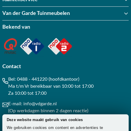
Van der Garde Tuinmeubelen
Bekend van
Contact
Bel:
0488 - 441220 (hoofdkantoor)
Ma t/m Vr bereikbaar van 10:00 tot 17:00
Za 10:00 tot 17:00
E-mail:
info@vdgarde.nl
(Op werkdagen binnen 2 dagen reactie)
Deze website maakt gebruik van cookies
Whatsapp:
0488441220
We gebruiken cookies om content en advertenties te
(Op werkdagen binnen 3 uur reactie)