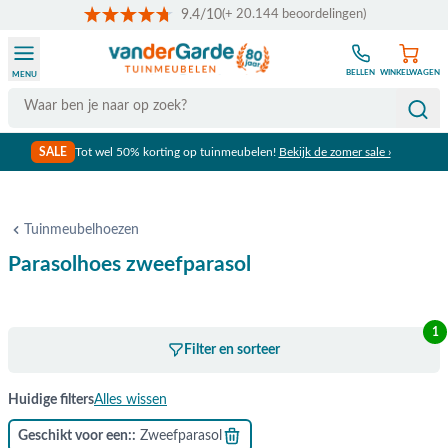
9.4/10
(+ 20.144 beoordelingen)
Ga naar de inhoud
BELLEN
WINKELWAGEN
MENU
Search
SALE
Tot wel 50% korting op tuinmeubelen!
Bekijk de zomer sale ›
Gratis verzending vanaf €50,-
Tuinmeubelhoezen
Parasolhoes zweefparasol
1
Filter en sorteer
Huidige filters
Alles wissen
Geschikt voor een:
Zweefparasol